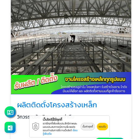
ผลิตติดตั้งโครงสร้างเหล็ก
วิทวรรณชัย วิศว เซลลูล่าบีม
เว็บไซต์นี้ใช้คุกกี้
เราใช้คุกกี้เพื่อเพิ่มประสิทธิภาพและ
ตั้งค่าคุกกี้
ยอมรับ
มอบประสบการณ์ความพึงพอใจ
ของท่านในการใช้งานเว็บไซต์
เรียน
รู้เพิ่มเติม