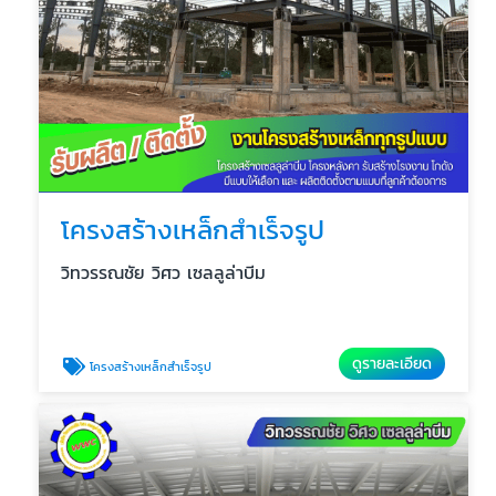
โครงสร้างเหล็กสำเร็จรูป
วิทวรรณชัย วิศว เซลลูล่าบีม
ดูรายละเอียด
โครงสร้างเหล็กสำเร็จรูป